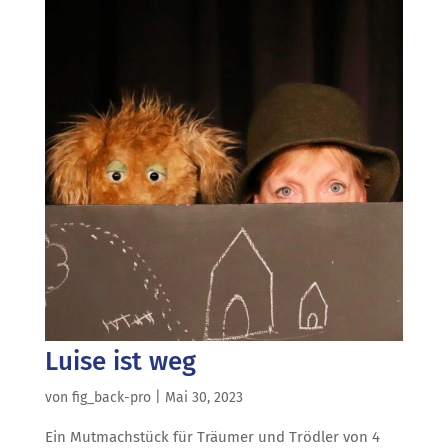
Luise ist weg
von
fig_back-pro
|
Mai 30, 2023
Ein Mutmachstück für Träumer und Trödler von 4