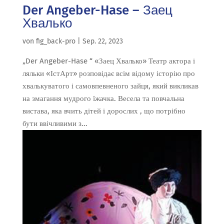
Der Angeber-Hase – Заец
Хвалько
von
fig_back-pro
|
Sep. 22, 2023
„Der Angeber-Hase “ «Заец Хвалько» Театр актора і
ляльки «ІстАрт» розповідає всім відому історію про
хвалькуватого і самовпевненого зайця, який викликав
на змагання мудрого їжачка. Весела та повчальна
вистава, яка вчить дітей і дорослих , що потрібно
бути ввічливими з...