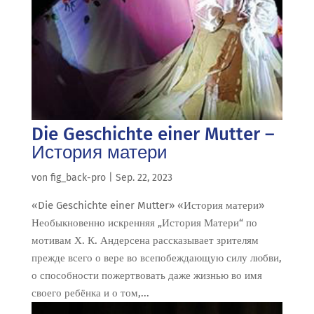
Die Geschichte einer Mutter –
История матери
von
fig_back-pro
|
Sep. 22, 2023
«Die Geschichte einer Mutter» «История матери»
Необыкновенно искренняя „История Матери“ по
мотивам Х. К. Андерсена рассказывает зрителям
прежде всего о вере во всепобеждающую силу любви,
о способности пожертвовать даже жизнью во имя
своего ребёнка и о том,...