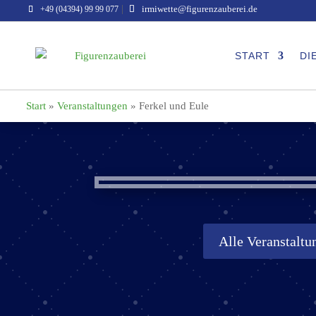
|
irmiwette@figurenzauberei.de
+49 (04394) 99 99 077
START
DI
Start
»
Veranstaltungen
»
Ferkel und Eule
Alle Veranstaltu