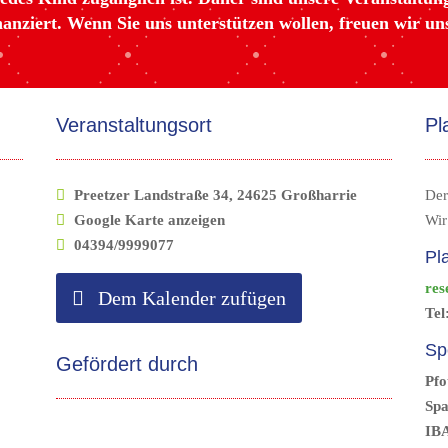
nziert. Wenn Sie uns unterstützen wollen, freuen wir un
Veranstaltungsort
Pl
Preetzer Landstraße 34, 24625 Großharrie
Der
Google Karte anzeigen
Wir
04394/9999077
Pl
res
Dem Kalender zufügen
Tel
Sp
Gefördert durch
Pfo
Spa
IBA