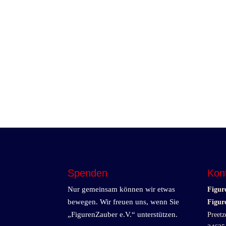
Spenden
Kon
Nur gemeinsam können wir etwas
Figur
bewegen. Wir freuen uns, wenn Sie
Figur
„FigurenZauber e.V.“ unterstützen.
Preetz