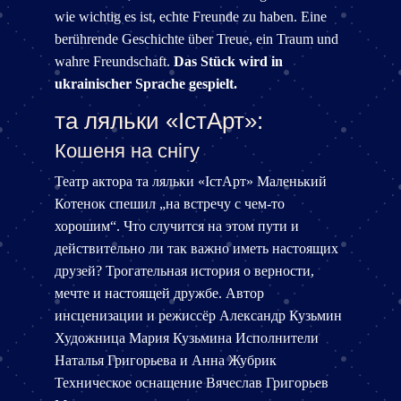
wie wichtig es ist, echte Freunde zu haben. Eine
berührende Geschichte über Treue, ein Traum und
wahre Freundschaft.
Das Stück wird in
ukrainischer Sprache gespielt.
та ляльки «ІстАрт»:
Кошеня на снігу
Театр актора та ляльки «ІстАрт» Маленький
Котенок спешил „на встречу с чем-то
хорошим“. Что случится на этом пути и
действительно ли так важно иметь настоящих
друзей? Трогательная история о верности,
мечте и настоящей дружбе. Автор
инсценизации и режиссёр Александр Кузьмин
Художница Мария Кузьмина Исполнители
Наталья Григорьева и Анна Жубрик
Техническое оснащение Вячеслав Григорьев