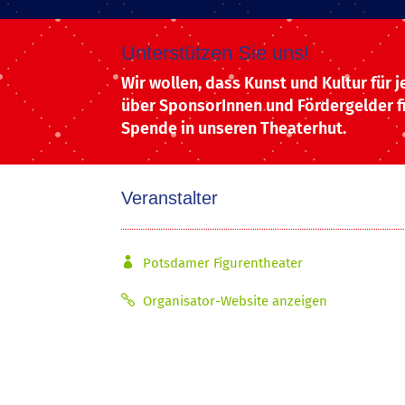
Unterstützen Sie uns!
Wir wollen, dass Kunst und Kultur für 
über SponsorInnen und Fördergelder fi
Spende in unseren Theaterhut.
Veranstalter
Potsdamer Figurentheater
Organisator-Website anzeigen