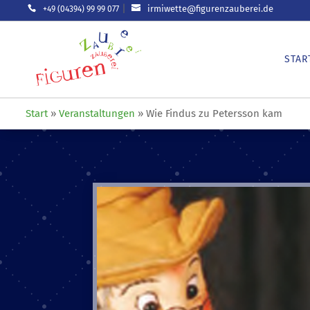
|
irmiwette@figurenzauberei.de
+49 (04394) 99 99 077
STAR
Start
»
Veranstaltungen
»
Wie Findus zu Petersson kam