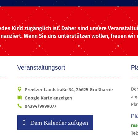
jedes Kind zügänglich ist. Daher sind unsere Veranstalt
nanziert. Wenn Sie uns unterstützen wollen, freuen wir
Veranstaltungsort
Pl
Der
Preetzer Landstraße 34, 24625 Großharrie
ang
Google Karte anzeigen
Pla
04394/9999077
Pl
Dem Kalender zufügen
res
Tel