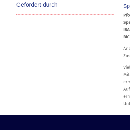
Gefördert durch
Sp
Pfo
Sp
IBA
BI
Änd
Zus
Vie
Mit
erm
Auf
erm
Unt