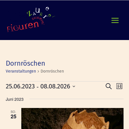
Dornröschen
Veranstaltungen
Dornröschen
Veranstaltungen
Verans
Ver
 - 
25.06.2023
08.08.2026
Suche
Liste
Ans
Suche
Datum
Nav
und
Juni 2023
wählen.
Ansicht
SO.
Naviga
25