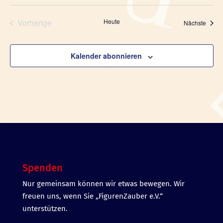
Vorherige
Heute
Veran
Nächste
Veranstaltungen
Kalender abonnieren
Spenden
Nur gemeinsam können wir etwas bewegen. Wir
freuen uns, wenn Sie „FigurenZauber e.V.“
unterstützen.