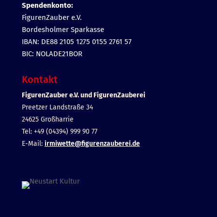
Spendenkonto:
FigurenZauber e.V.
Bordesholmer Sparkasse
IBAN: DE88 2105 1275 0155 2761 57
BIC: NOLADE21BOR
Kontakt
FigurenZauber e.V. und FigurenZauberei
Preetzer Landstraße 34
24625 Großharrie
Tel: +49 (04394) 999 90 77
E-Mail:
irmiwette@figurenzauberei.de