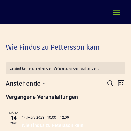
Wie Findus zu Pettersson kam
Es sind keine anstehenden Veranstaltungen vorhanden.
Verans
Ver
Anstehende
Suche
Liste
Ans
Suche
Datum
Nav
Vergangene Veranstaltungen
und
wählen.
Ansicht
Naviga
MÄRZ
14
14. März 2023 | 10:00
–
12:00
2023
Wie Findus zu Petersson kam