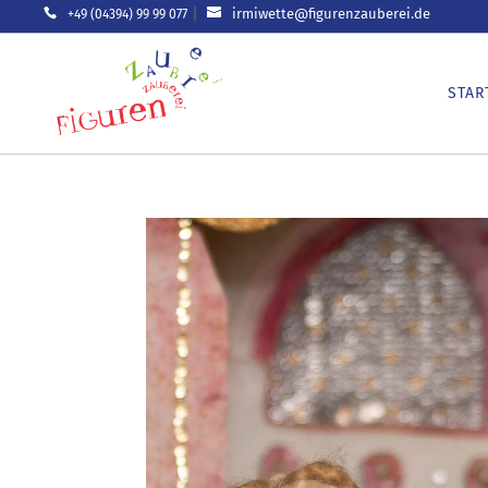
|
irmiwette@figurenzauberei.de
+49 (04394) 99 99 077
STAR