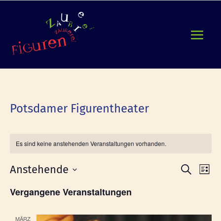
Potsdamer Figurentheater
Es sind keine anstehenden Veranstaltungen vorhanden.
Verans
Ver
Anstehende
Suche
Liste
Ans
Suche
Datum
Nav
Vergangene Veranstaltungen
und
wählen.
Ansicht
Naviga
MÄRZ