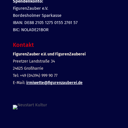
Spendenkonto:
FigurenZauber e.V.
Bordesholmer Sparkasse
IBAN: DE88 2105 1275 0155 2761 57
BIC: NOLADE21BOR
Kontakt
FigurenZauber e.V. und FigurenZauberei
Preetzer Landstraße 34
24625 Großharrie
Tel: +49 (04394) 999 90 77
E-Mail:
irmiwette@figurenzauberei.de