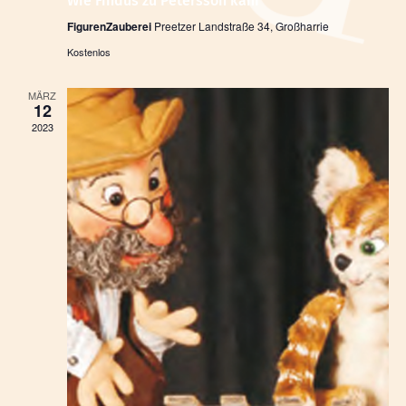
Wie Findus zu Petersson kam
FigurenZauberei
Preetzer Landstraße 34, Großharrie
Kostenlos
MÄRZ
12
2023